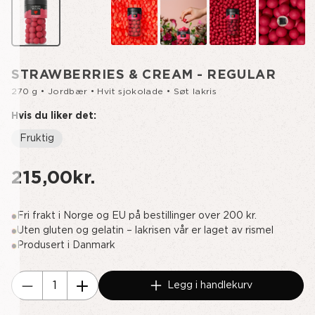
STRAWBERRIES & CREAM - REGULAR
270 g • Jordbær • Hvit sjokolade • Søt lakris
Hvis du liker det:
Fruktig
215,00kr.
Fri frakt i Norge og EU på bestillinger over 200 kr.
Uten gluten og gelatin – lakrisen vår er laget av rismel
Produsert i Danmark
Nåværende
Legg i handlekurv
lager:
Reduser
Øk
mengde
antallet