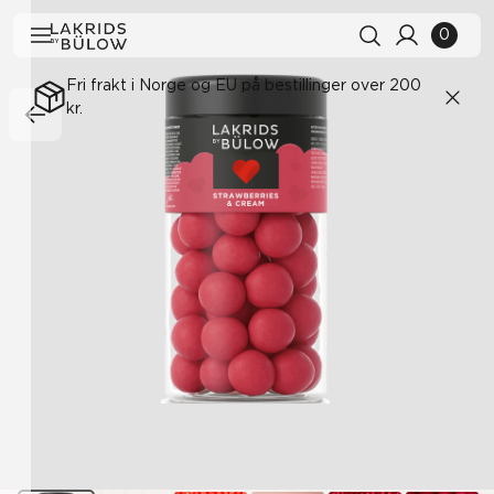
0
Fri frakt i Norge og EU på bestillinger over 200
kr.
Søkehistorikk
Fjern alle
Søkeresultater
Se alle