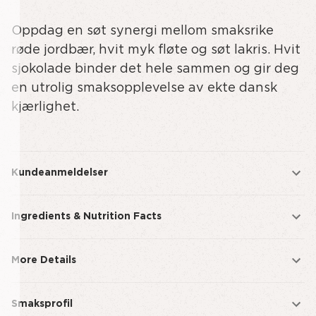
av
av
Oppdag en søt synergi mellom smaksrike
undefined
STRAWBERRIES
&
røde jordbær, hvit myk fløte og søt lakris. Hvit
CREAM
sjokolade binder det hele sammen og gir deg
-
en utrolig smaksopplevelse av ekte dansk
REGULAR
kjærlighet.
Kundeanmeldelser
Ingredients & Nutrition Facts
More Details
Smaksprofil