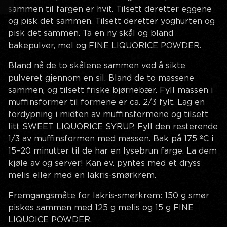
sammen til fargen er hvit. Tilsett deretter eggene
og pisk det sammen. Tilsett deretter yoghurten og
pisk det sammen. Ta en ny skål og bland
bakepulver, mel og FINE LIQUORICE POWDER.
Bland nå de to skålene sammen ved å sikte
pulveret gjennom en sil. Bland de to massene
sammen, og tilsett friske bjørnebær. Fyll massen i
muffinsformer til formene er ca. 2/3 fylt. Lag en
fordypning i midten av muffinsformene og tilsett
litt SWEET LIQUORICE SYRUP. Fyll den resterende
1/3 av muffinsformen med massen. Bak på 175 ºC i
15–20 minutter til de har en lysebrun farge. La dem
kjøle av og server! Kan ev. pyntes med et dryss
melis eller med en lakris-smørkrem.
Fremgangsmåte for lakris-smørkrem:
150 g smør
piskes sammen med 125 g melis og 15 g FINE
LIQUOICE POWDER.