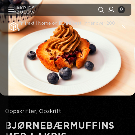
0
Fri frakt i Norge og EU på bestillinger over 200
kr.
Søkehistorikk
Fjern alle
Søkeresultater
Se alle
Oppskrifter
Opskrift
BJØRNEBÆRMUFFINS