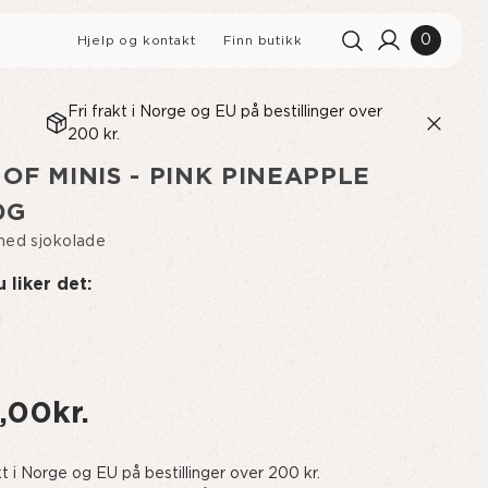
0
Hjelp og kontakt
Finn butikk
Fri frakt i Norge og EU på bestillinger over
200 kr.
Søkehistorikk
Fjern alle
OF MINIS - PINK PINEAPPLE
Søkeresultater
Se alle
0G
med sjokolade
 liker det:
NEBÆRMUFFINS MED
S
,00kr.
kt i Norge og EU på bestillinger over 200 kr.