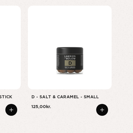
STICK
D - SALT & CARAMEL - SMALL
STA
CRAF
125,00kr.
39,0