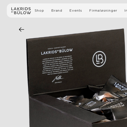
Shop
Brand
Events
Firmaløsninger
I
Alle Produkter
Historien
Guidet fabrikkomvisni
Lakris med sjokolade
Bærekraft
Virksomhetsarrangeme
Slow Crafted Lakris
Media
Gaver
Lakris
Limited editions