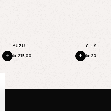
YUZU
+
+
kr 215,00
kr 205,00