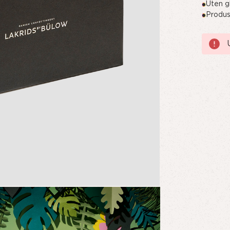
Uten gl
Produs
Nåvære
lager: