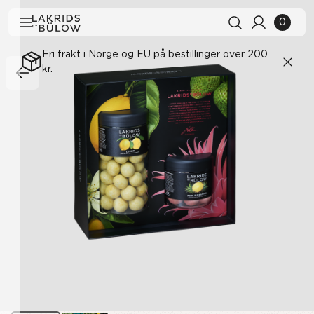
0
Fri frakt i Norge og EU på bestillinger over 200
kr.
Søkehistorikk
Fjern alle
Søkeresultater
Se alle