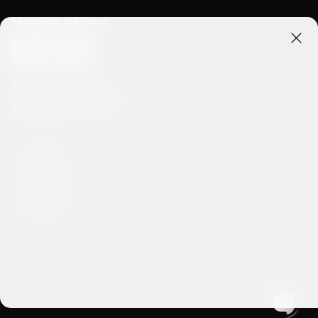
Shipping methods
Ta kontakt med oss
Personvern & informasjonskapsler
Vilkår og betingelser
© 2026 lakridsbybulow.no All rights reserved. Sydholmen 5 2650
Hvidovre Denmark