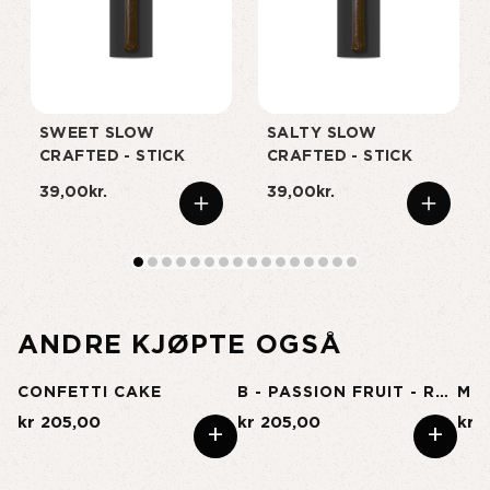
SWEET SLOW
SALTY SLOW
CRAFTED - STICK
CRAFTED - STICK
39,00kr.
39,00kr.
ANDRE KJØPTE OGSÅ
CONFETTI CAKE
B - PASSION FRUIT - REGULAR
MI
kr 205,00
kr 205,00
kr 
+
+