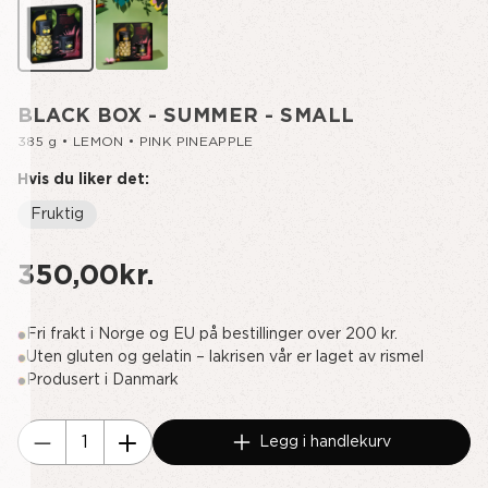
BLACK BOX - SUMMER - SMALL
385 g • LEMON • PINK PINEAPPLE
Hvis du liker det:
Fruktig
350,00kr.
Fri frakt i Norge og EU på bestillinger over 200 kr.
Uten gluten og gelatin – lakrisen vår er laget av rismel
Produsert i Danmark
Nåværende
Legg i handlekurv
lager:
Reduser
Øk
mengde
antallet