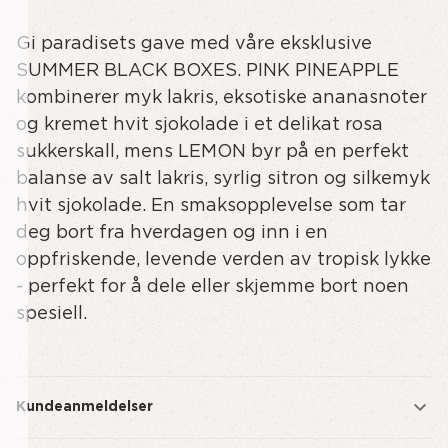
av
av
Gi paradisets gave med våre eksklusive
undefined
BLACK
BOX
SUMMER BLACK BOXES. PINK PINEAPPLE
-
kombinerer myk lakris, eksotiske ananasnoter
SUMMER
og kremet hvit sjokolade i et delikat rosa
-
sukkerskall, mens LEMON byr på en perfekt
SMALL
balanse av salt lakris, syrlig sitron og silkemyk
hvit sjokolade. En smaksopplevelse som tar
deg bort fra hverdagen og inn i en
oppfriskende, levende verden av tropisk lykke
- perfekt for å dele eller skjemme bort noen
spesiell.
Kundeanmeldelser