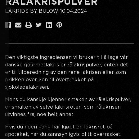
RÅLAKRISPULVER
LAKRIDS BY BÜLOW, 10.04.2024
Den viktigste ingrediensen vi bruker til å lage vår
danske gourmetlakris er rålakrispulver, enten det
er til tilberedning av den rene lakrisen eller som
prikken over i-en til overtrekket på
sjokoladelakrisen.
Mens du kanskje kjenner smaken av rålakrispulver,
er smaken av selve lakrisroten, som rålakrisen
utvinnes fra, noe helt annet.
Hvis du noen gang har kjøpt en lakrisrot på
apoteket, har du sannsynligvis blitt overrasket.