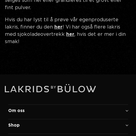
selges som hel eller granuleres til et grovt eller
fint pulver.
Hvis du har lyst til å prøve vår egenproduserte
lakris, finner du den
her
! Vi har også flere lakris
med sjokoladeovertrekk
her
, hvis det er mer i din
smak!
Om oss
Shop