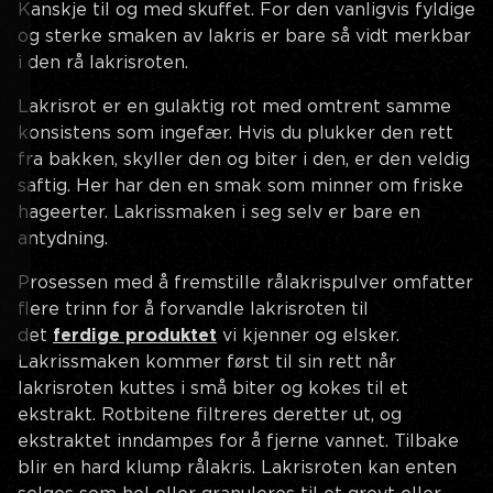
Kanskje til og med skuffet. For den vanligvis fyldige
og sterke smaken av lakris er bare så vidt merkbar
i den rå lakrisroten.
Lakrisrot er en gulaktig rot med omtrent samme
konsistens som ingefær. Hvis du plukker den rett
fra bakken, skyller den og biter i den, er den veldig
saftig. Her har den en smak som minner om friske
hageerter. Lakrissmaken i seg selv er bare en
antydning.
Prosessen med å fremstille rålakrispulver omfatter
flere trinn for å forvandle lakrisroten til
det
ferdige produktet
vi kjenner og elsker.
Lakrissmaken kommer først til sin rett når
lakrisroten kuttes i små biter og kokes til et
ekstrakt. Rotbitene filtreres deretter ut, og
ekstraktet inndampes for å fjerne vannet. Tilbake
blir en hard klump rålakris. Lakrisroten kan enten