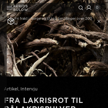
0
Fri frakt i Norge og EU på bestillinger over 200
kr.
Søkehistorikk
Fjern alle
Søkeresultater
Se alle
Artikel
Intervju
FRA LAKRISROT TIL